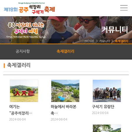
HOME > 커뮤니티 >
축제갤러리
공지사항
축제갤러리
축제갤러리
여기는
하늘에서 바라본
구석기 유랑단
"공주석장리…
축…
2024-06-04
2024-06-04
2024-06-04