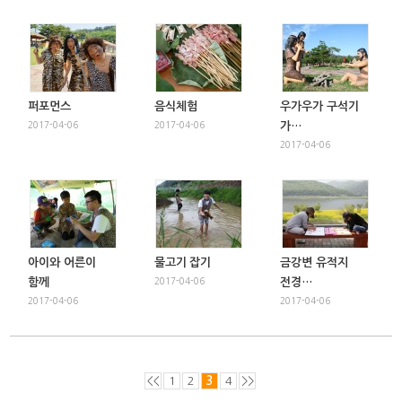
퍼포먼스
음식체험
우가우가 구석기
2017-04-06
2017-04-06
가…
2017-04-06
아이와 어른이
물고기 잡기
금강변 유적지
함께
2017-04-06
전경…
2017-04-06
2017-04-06
<<
1
2
3
4
>>