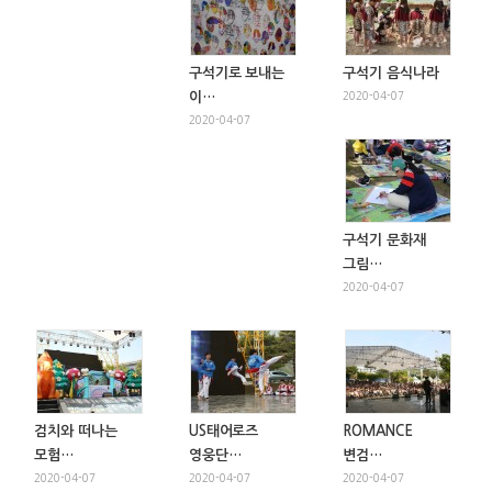
구석기로 보내는
구석기 음식나라
이…
2020-04-07
2020-04-07
구석기 문화재
그림…
2020-04-07
검치와 떠나는
US태어로즈
ROMANCE
모험…
영웅단…
변검…
2020-04-07
2020-04-07
2020-04-07