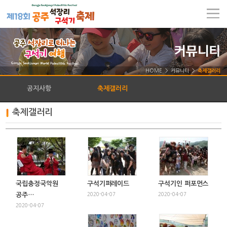
HOME > 커뮤니티 >
축제갤러리
공지사항
축제갤러리
축제갤러리
국립충정국악원
구석기퍼레이드
구석기인 퍼포먼스
공주…
2020-04-07
2020-04-07
2020-04-07